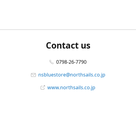
Contact us
0798-26-7790
nsbluestore@northsails.co.jp
www.northsails.co.jp
Connect with us
Facebook