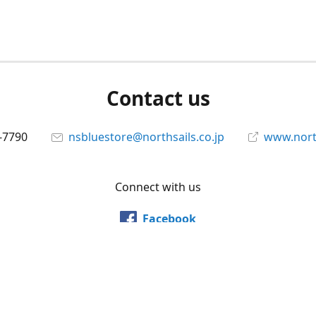
Contact us
-7790
nsbluestore@northsails.co.jp
www.north
Connect with us
Facebook
@northsailsjapan
YouTube