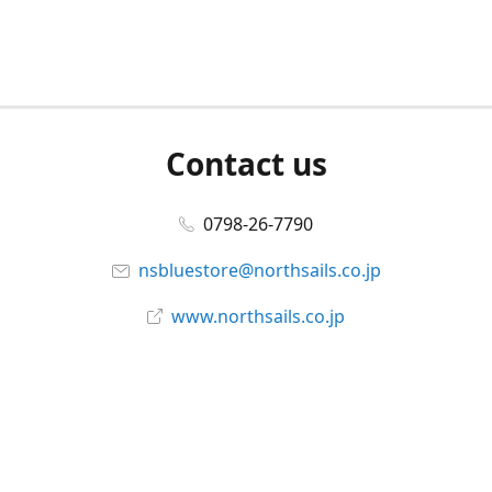
Contact us
0798-26-7790
nsbluestore@northsails.co.jp
www.northsails.co.jp
Connect with us
Facebook