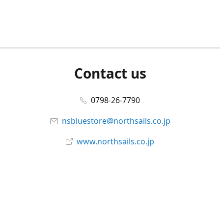
Contact us
0798-26-7790
nsbluestore@northsails.co.jp
www.northsails.co.jp
Connect with us
Facebook