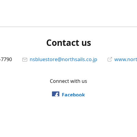
Contact us
-7790
nsbluestore@northsails.co.jp
www.north
Connect with us
Facebook
@northsailsjapan
YouTube