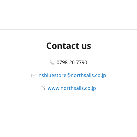
Contact us
0798-26-7790
nsbluestore@northsails.co.jp
www.northsails.co.jp
Connect with us
Facebook