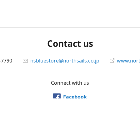
Contact us
-7790
nsbluestore@northsails.co.jp
www.north
Connect with us
Facebook
@northsailsjapan
YouTube