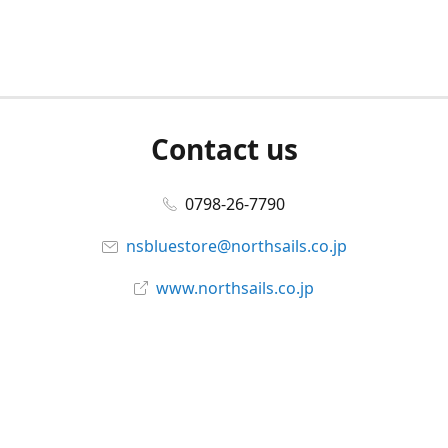
Contact us
0798-26-7790
nsbluestore@northsails.co.jp
www.northsails.co.jp
Connect with us
Facebook